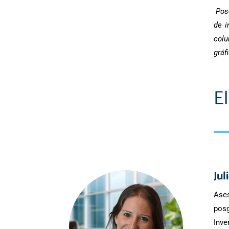
Pos
de i
colu
gráf
E
Jul
Ases
posg
Inve