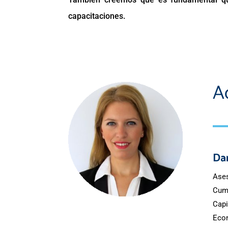
capacitaciones.
A
Dan
Ases
Cum
Capi
Econ