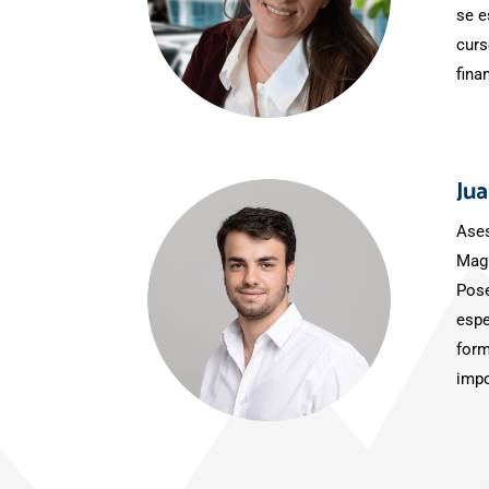
se e
curs
fina
Ju
Ases
Magí
Pose
espe
form
impo