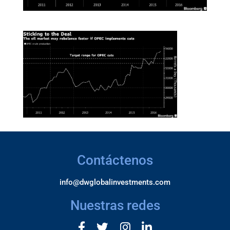
Contáctenos
info@dwglobalinvestments.com
Nuestras redes