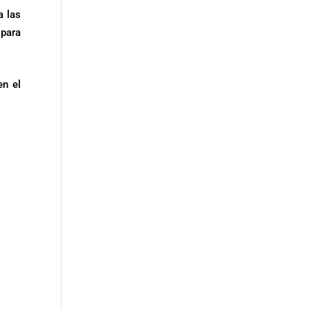
a las
 para
en el