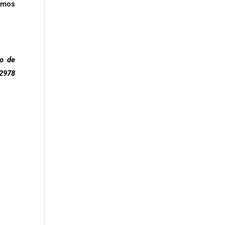
remos
no de
 2978