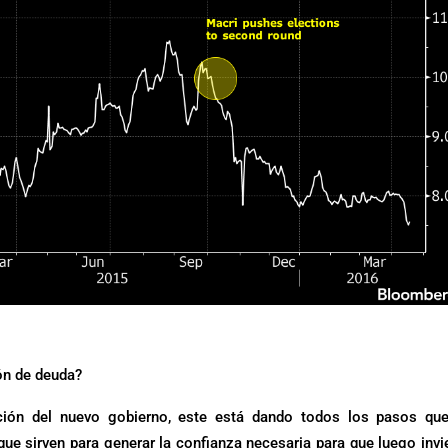
ón de deuda?
ión del nuevo gobierno, este está dando todos los pasos que
que sirven para generar la confianza necesaria para que luego invi