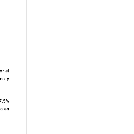
or el
res y
 7.5%
ca en