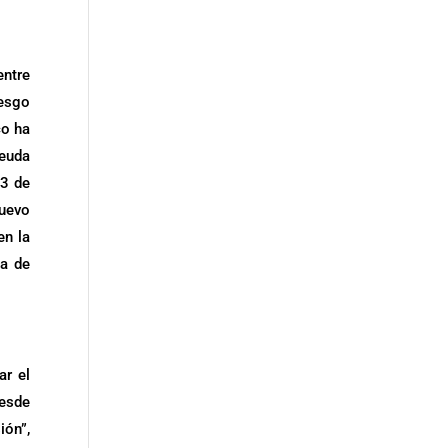
entre
iesgo
co ha
deuda
 3 de
nuevo
en la
ea de
ar el
desde
ión”,