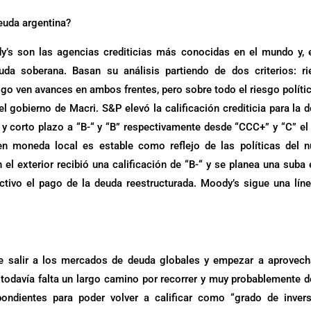
deuda argentina?
s son las agencias crediticias más conocidas en el mundo y, 
uda soberana. Basan su análisis partiendo de dos criterios: r
sgo ven avances en ambos frentes, pero sobre todo el riesgo políti
l gobierno de Macri. S&P elevó la calificación crediticia para la 
y corto plazo a “B-“ y “B” respectivamente desde “CCC+” y “C” el
en moneda local es estable como reflejo de las políticas del 
el exterior recibió una calificación de “B-“ y se planea una suba 
ctivo el pago de la deuda reestructurada. Moody’s sigue una lín
e salir a los mercados de deuda globales y empezar a aprovech
todavía falta un largo camino por recorrer y muy probablemente 
ondientes para poder volver a calificar como “grado de invers