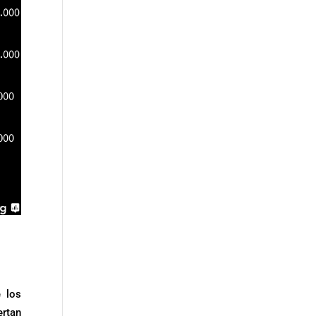
 los
ertan