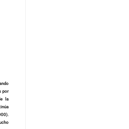
jando
s por
e la
tinúa
000).
mucho