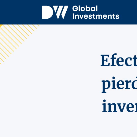
Efec
pier
inve