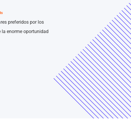
ts
res preferidos por los
e la enorme oportunidad