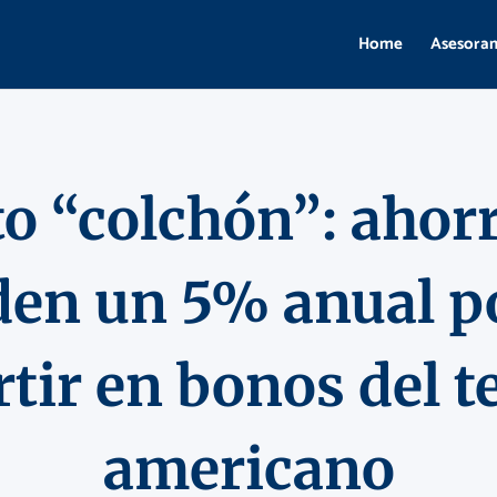
Home
Asesora
to “colchón”: ahorr
den un 5% anual p
rtir en bonos del t
americano