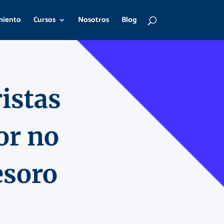
miento
Cursos
Nosotros
Blog
istas
or no
esoro