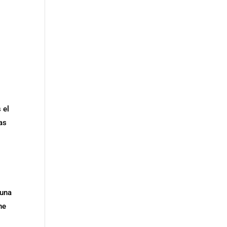
 el
as
 una
ne