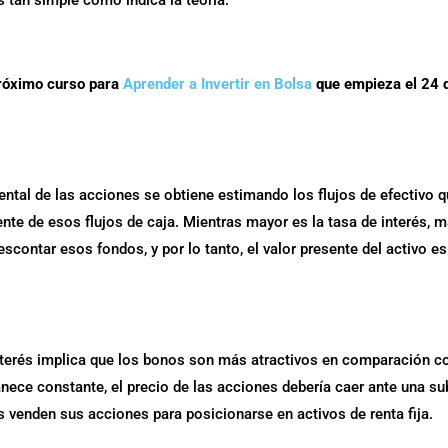
 tan simple como indica la teoría.
próximo curso para
Aprender a Invertir en Bolsa
que empieza el 24 
ental de las acciones se obtiene estimando los flujos de efectivo 
nte de esos flujos de caja. Mientras mayor es la tasa de interés, 
scontar esos fondos, y por lo tanto, el valor presente del activo es
nterés implica que los bonos son más atractivos en comparación c
manece constante, el precio de las acciones debería caer ante una s
s venden sus acciones para posicionarse en activos de renta fija.