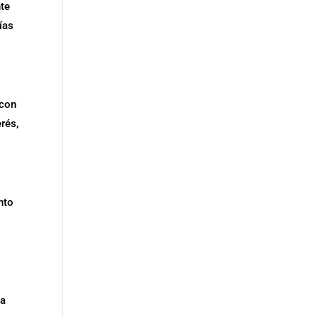
nte
ías
 con
rés,
nto
 a