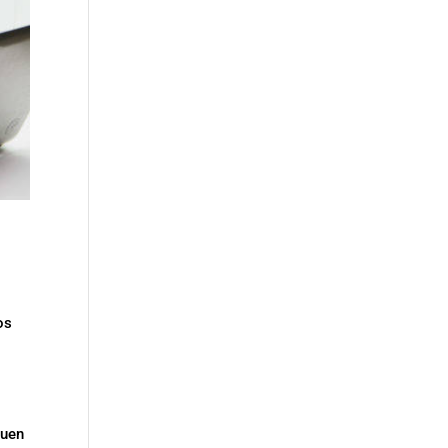
os
buen