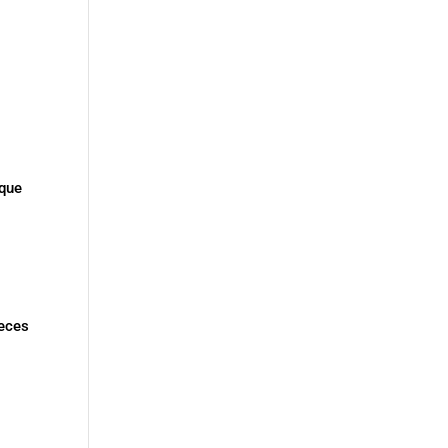
 que
veces