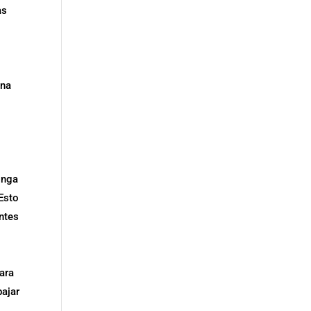
as
una
onga
 Esto
entes
para
bajar