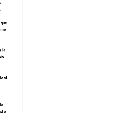
s
.
 que
ctar
e la
bio
do el
de
ad e