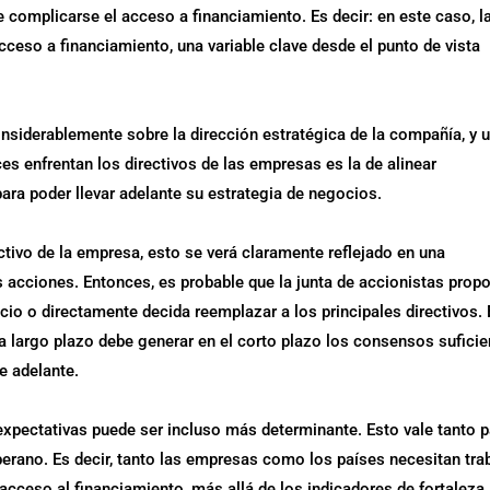
 complicarse el acceso a financiamiento. Es decir: en este caso, l
cceso a financiamiento, una variable clave desde el punto de vista
onsiderablemente sobre la dirección estratégica de la compañía, y 
s enfrentan los directivos de las empresas es la de alinear
ara poder llevar adelante su estrategia de negocios.
tivo de la empresa, esto se verá claramente reflejado en una
 acciones. Entonces, es probable que la junta de accionistas prop
cio o directamente decida reemplazar a los principales directivos.
 a largo plazo debe generar en el corto plazo los consensos sufici
e adelante.
expectativas puede ser incluso más determinante. Esto vale tanto 
berano. Es decir, tanto las empresas como los países necesitan tra
acceso al financiamiento, más allá de los indicadores de fortaleza