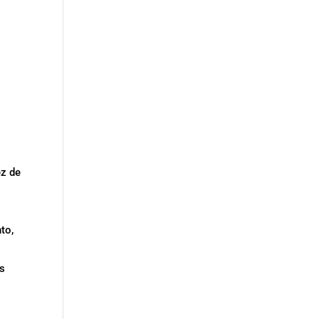
ez de
to,
ís