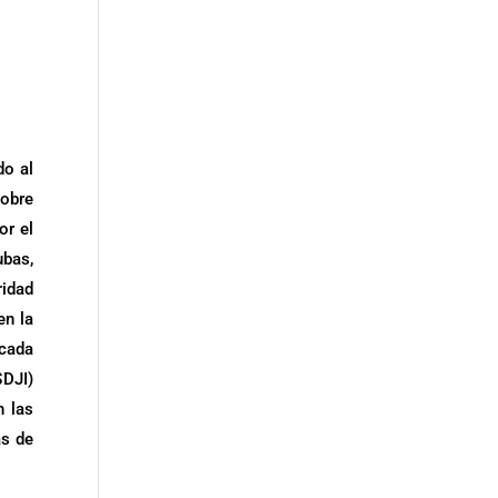
do al
sobre
or el
ubas,
ridad
en la
 cada
$DJI)
n las
as de