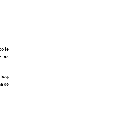
do le
e los
Iraq,
na se