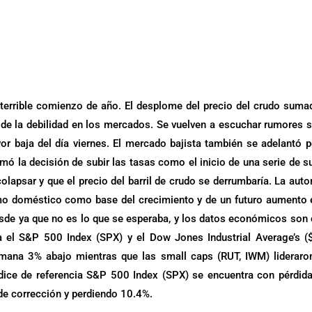
errible comienzo de año. El desplome del precio del crudo suma
 de la debilidad en los mercados. Se vuelven a escuchar rumores 
or baja del día viernes. El mercado bajista también se adelantó p
mó la decisión de subir las tasas como el inicio de una serie de s
olapsar y que el precio del barril de crudo se derrumbaría. La auto
umo doméstico como base del crecimiento y de un futuro aumento 
esde ya que no es lo que se esperaba, y los datos económicos son
 el S&P 500 Index (SPX) y el Dow Jones Industrial Average’s (
emana 3% abajo mientras que las small caps (RUT, IWM) lideraro
ndice de referencia S&P 500 Index (SPX) se encuentra con pérdid
 de corrección y perdiendo 10.4%.