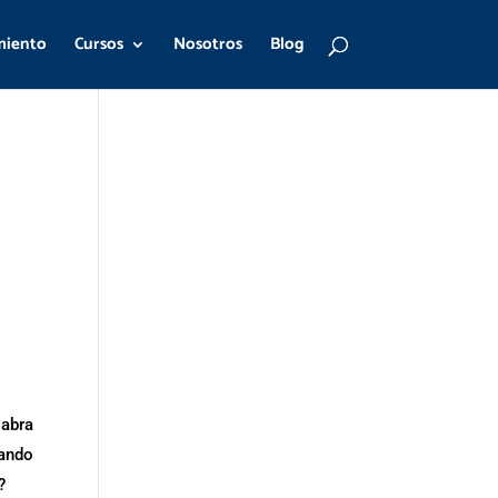
miento
Cursos
Nosotros
Blog
abra
sando
?