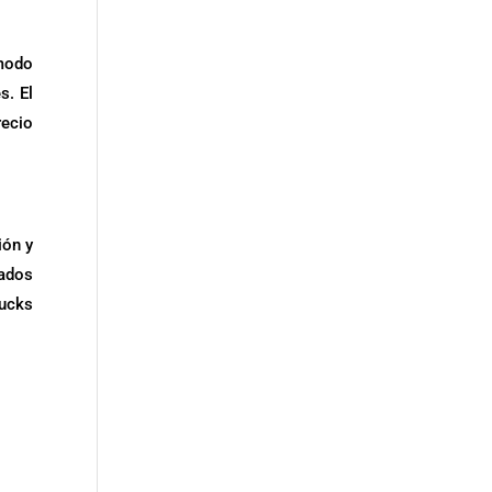
“modo
s. El
recio
ión y
tados
bucks