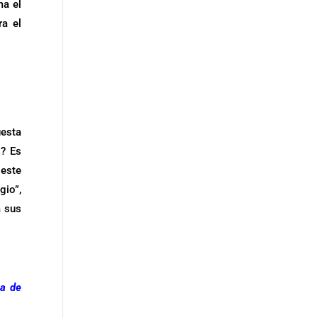
ma el
ra el
uesta
s? Es
 este
gio”,
a sus
ja de