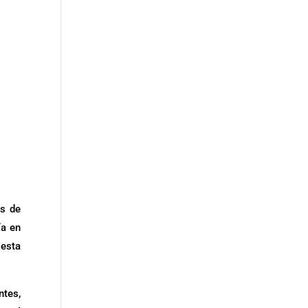
s de
ía en
 esta
ntes,