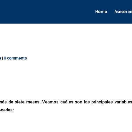
Home
Asesora
s
|
0 comments
más de siete meses. Veamos cuáles son las principales variable
onedas: