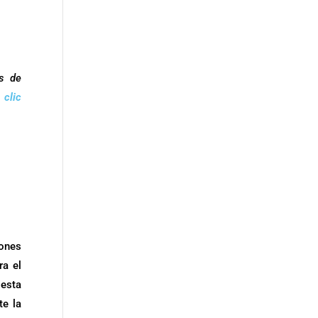
s de
o
clic
ones
ra el
 esta
te la