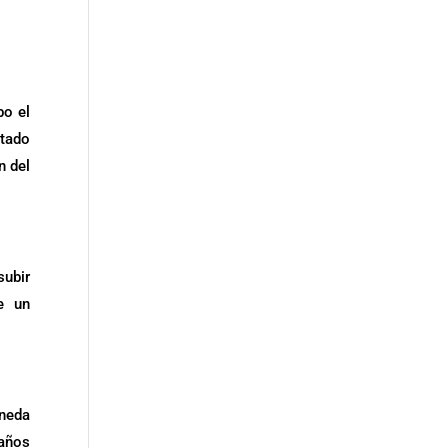
bo el
stado
n del
subir
e un
oneda
 años