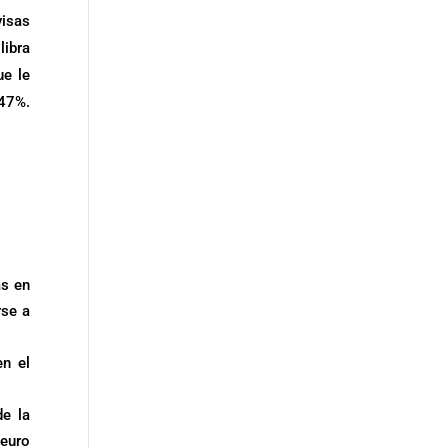
visas
libra
ue le
.47%.
as en
rse a
en el
de la
 euro