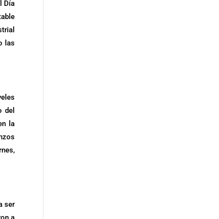
l Día
table
trial
o las
veles
o del
en la
enzos
nes,
a ser
ron a