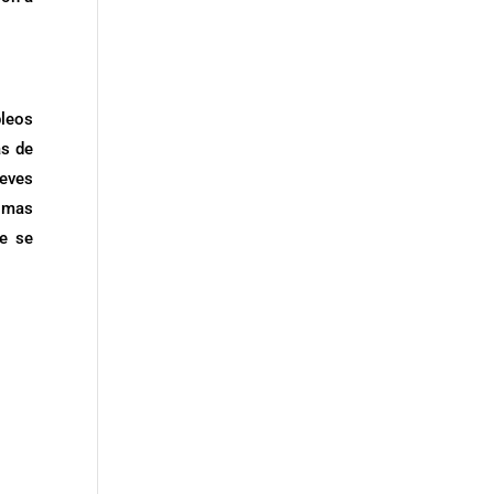
leos
as de
ueves
 mas
ue se