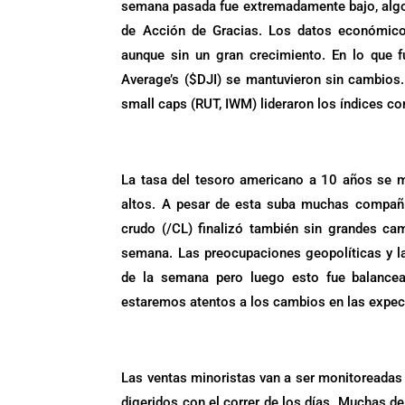
semana pasada fue extremadamente bajo, algo 
de Acción de Gracias. Los datos económico
aunque sin un gran crecimiento. En lo que 
Average’s ($DJI) se mantuvieron sin cambios.
small caps (RUT, IWM) lideraron los índices co
.
La tasa del tesoro americano a 10 años se ma
altos. A pesar de esta suba muchas compañía
crudo (/CL) finalizó también sin grandes ca
semana. Las preocupaciones geopolíticas y l
de la semana pero luego esto fue balancea
estaremos atentos a los cambios en las expect
.
Las ventas minoristas van a ser monitoreadas 
digeridos con el correr de los días. Muchas 