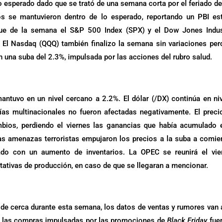
esperado dado que se trató de una semana corta por el feriado de
s se mantuvieron dentro de lo esperado, reportando un PBI es
fue de la semana el S&P 500 Index (SPX) y el Dow Jones Indus
 El Nasdaq (QQQ) también finalizo la semana sin variaciones per
n una suba del 2.3%, impulsada por las acciones del rubro salud.
ntuvo en un nivel cercano a 2.2%. El dólar (/DX) continúa en ni
s multinacionales no fueron afectadas negativamente. El preci
mbios, perdiendo el viernes las ganancias que había acumulado 
as amenazas terroristas empujaron los precios a la suba a comi
do con un aumento de inventarios. La OPEC se reunirá el vier
ativas de producción, en caso de que se llegaran a mencionar.
de cerca durante esta semana, los datos de ventas y rumores van 
de las compras impulsadas por las promociones de
Black Friday
fue