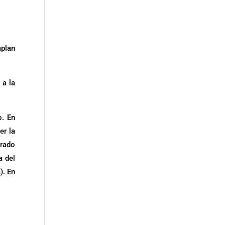
mplan
 a la
o. En
er la
erado
a del
). En