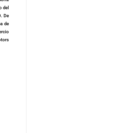
o del
0. De
ba de
ercio
tors