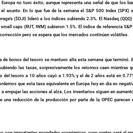
n Europa no tuvo éxito, aunque representa una señal de que los b
n el asunto. En lo que fue de la semana el S&P 500 Index (SPX) 
rage’s ($DJI) lideró a los índices subiendo 2.3%. El Nasdaq (QQQ)
small caps (RUT, IWM) subieron 1.5%. El índice de referencia S&
e corrección pero se espera que los mercados continúen volátiles.
da de bonos del tesoro se mantuvo alta esta semana que terminó. 
subiendo las tasas, sorpresivamente los retornos caen mientras q
o del tesoro a 10 años cayó a 1.93% y el de 2 años está en 0.77
rdemos que esta tasa equivalente en Europa hoy en día es negativ
 a empujar las acciones al alza. Los inventarios siguen en aumento
 una reducción de la producción por parte de la OPEC parecen 
 con importantes novedades económicas, cuyo centro será el re