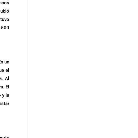
ancos
subió
 tuvo
P 500
En un
ue el
%. Al
a. El
 y la
estar
porte