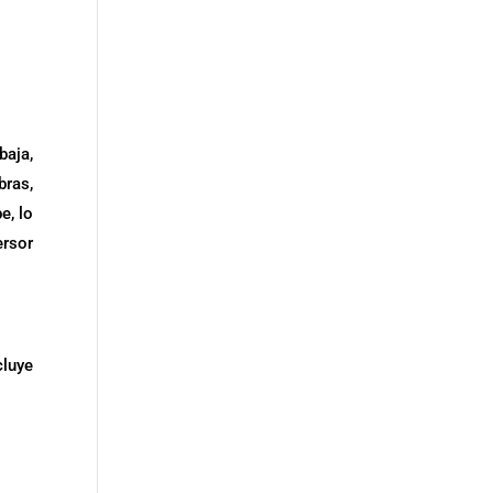
baja,
bras,
e, lo
ersor
cluye