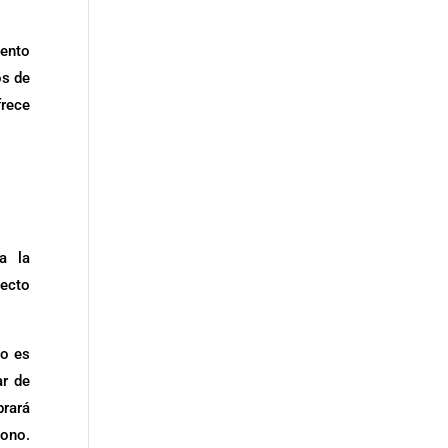
uento
os de
frece
a la
pecto
to es
ar de
prará
bono.