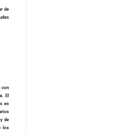
ar de
udes
a con
a. El
es es
arios
 y de
e los