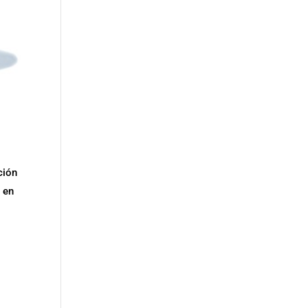
ción
s en