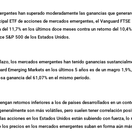
emergentes han superado moderadamente las ganancias que genera
incipal ETF de acciones de mercados emergentes, el Vanguard FTSE
 del 11,7% en los últimos doce meses contra un retorno del 10,4%
dice S&P 500 de los Estados Unidos.
plazo, los mercados emergentes han tenido ganancias sustancialm
uard Emerging Markets en los últimos 5 años es de un magro 1,9%,
sa ganancia del 61,07% en el mismo período.
ngan retornos inferiores a los de países desarrollados en un cont
eneralmente son más volátiles, pero suelen tener correlación posi
o las acciones en los Estados Unidos están subiendo con fuerza, lo
que los precios en los mercados emergentes suban en forma aún má