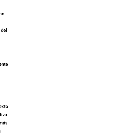
ron
 del
ente
exto
tiva
 más
s