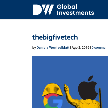
thebigfivetech
by
Daniela Wechselblatt
|
Ago 2, 2016
|
0 commen