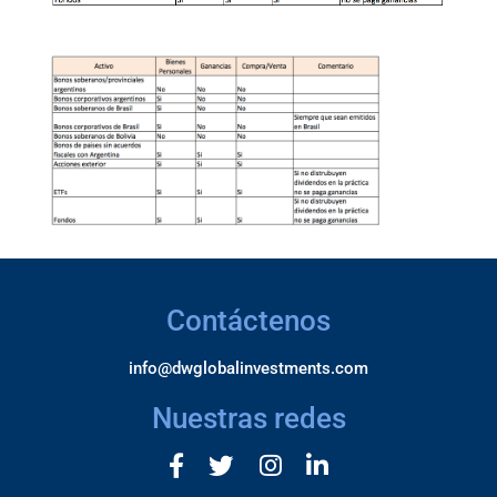
Contáctenos
info@dwglobalinvestments.com
Nuestras redes